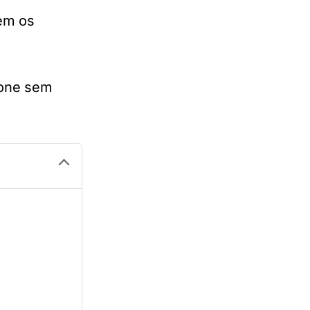
cem os
hone sem