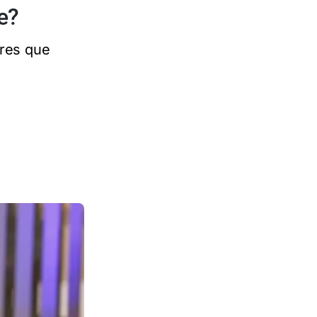
e?
ares que