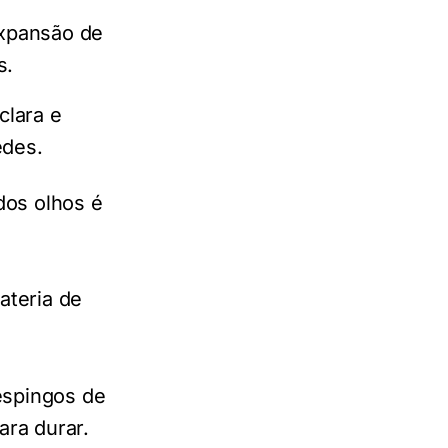
xpansão de
s.
clara e
edes.
dos olhos é
ateria de
espingos de
ara durar.