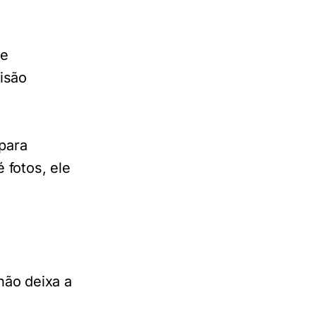
te
isão
para
 fotos, ele
ão deixa a