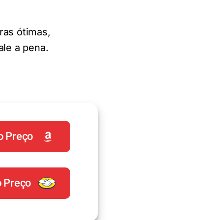
ras ótimas,
ale a pena.
o Preço
o Preço