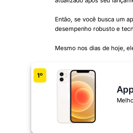
atualizado após seu lançam
Então, se você busca um ap
desempenho robusto e tecno
Mesmo nos dias de hoje, el
1º
App
Melho