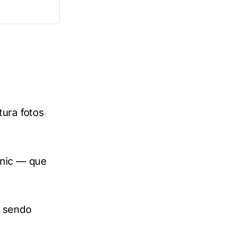
ura fotos
onic — que
u sendo