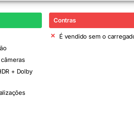
Contras
É vendido sem o carregad
ção
s câmeras
HDR + Dolby
alizações