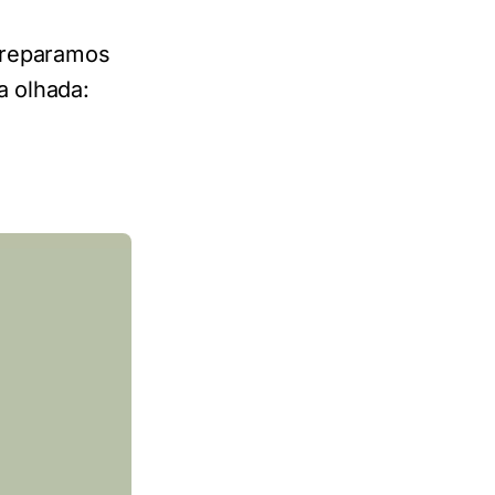
preparamos
a olhada: