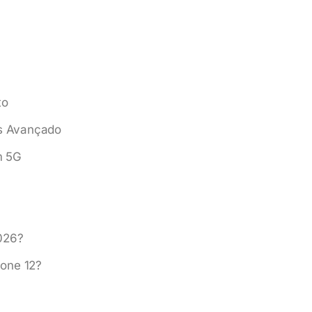
to
s Avançado
m 5G
026?
one 12?