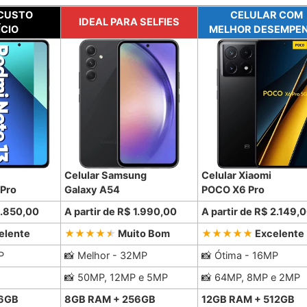
CUSTO
CELULAR COM
IDEAL PARA SELFIES
ÍCIO
MELHOR DESEMPE
Celular Samsung
Celular Xiaomi
 Pro
Galaxy A54
POCO X6 Pro
 1.850,00
A partir de R$ 1.990,00
A partir de R$ 2.149,
elente
Muito Bom
Excelente
P
📸 Melhor - 32MP
📸 Ótima - 16MP
📸 50MP, 12MP e 5MP
📸 64MP, 8MP e 2MP
56GB
8GB RAM + 256GB
12GB RAM + 512GB