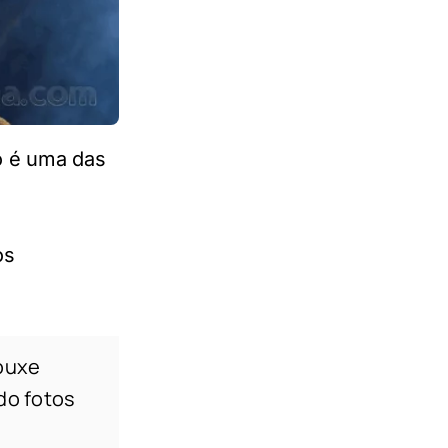
o é uma das
os
rouxe
do fotos