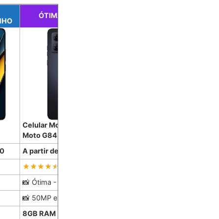
DESIGN E CÂMERA
ÓTIMA ESCOLHA
NHO
PREMIUM
Celular Motorola
Celular
Moto G84
Realme 11 Pro Plus
00
A partir de R$ 1.390,00
A partir de R$ 2.490,00
Muito Bom
Excelente
📸 Ótima - 16MP
📸 Ótima - 16MP
📸 50MP e 8MP
📸 200MP e 8MP
8GB RAM + 256GB
12GB RAM + 512GB