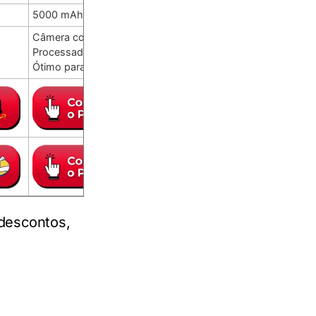
s
5000 mAh - Até 2 dias
5000 mAh - Até 2 dias
Câmera com OIS
Som muito bom
Processador potente
Design diferenciado
Ótimo para jogos
Expetacular para jogos
descontos,