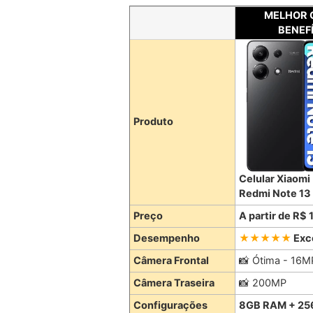
MELHOR 
BENEF
Produto
Celular Xiaomi
Redmi Note 13
Preço
A partir de R$
Desempenho
Exc
Câmera Frontal
📸 Ótima - 16M
Câmera Traseira
📸 200MP
Configurações
8GB RAM + 2