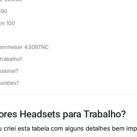
390
um 100
Sennheiser 4.50BTNC
trabalho?
ssional?
euniões?
ores Headsets para Trabalho?
 eu criei esta tabela com alguns detalhes bem im