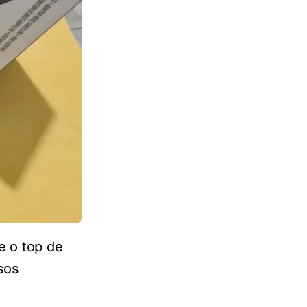
e o top de
sos