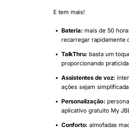
E tem mais!
Bateria:
mais de 50 horas
recarregar rapidamente 
TalkThru:
basta um toque
proporcionando praticid
Assistentes de voz:
inte
ações sejam simplificada
Personalização:
personal
aplicativo gratuito My J
Conforto:
almofadas maci