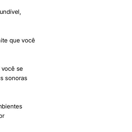
undível,
ite que você
 você se
as sonoras
mbientes
or