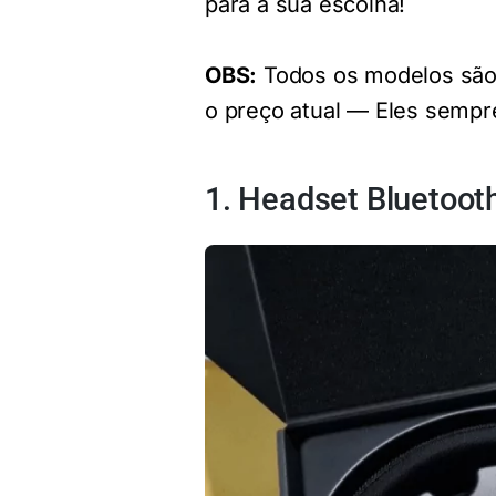
para a sua escolha!
OBS:
Todos os modelos são 
o preço atual — Eles semp
1. Headset Bluetoo