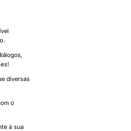
ível
o.
iálogos,
nes!
ue diversas
com o
nte à sua