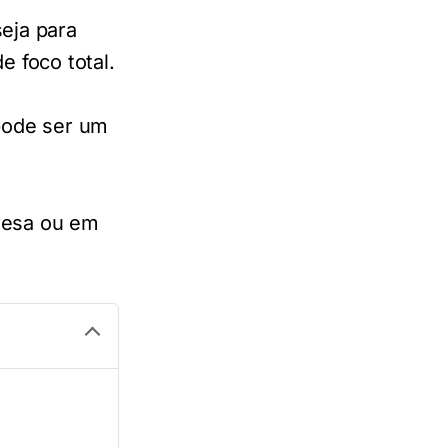
eja para
e foco total.
 pode ser um
resa ou em