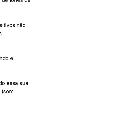
u de fones de
sitivos não
s
ando e
do essa sua
o (som