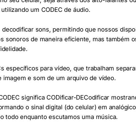
 seu celular, seja através dos alto-falantes o
á utilizando um CODEC de áudio.
 e decodificar sons, permitindo que nossos dispo
 sonoros de maneira eficiente, mas também o
idelidade.
 específicos para vídeo, que trabalham separ
 imagem e som de um arquivo de vídeo.
 CODEC significa CODificar-DECodificar mostran
ormando o sinal digital (do celular) em analógic
mpo todo enquanto escutamos uma música.