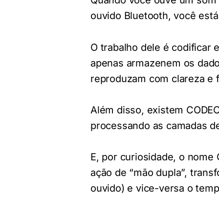
Quando você ouve um som no
ouvido Bluetooth, você est
O trabalho dele é codificar
apenas armazenem os dados
reproduzam com clareza e f
Além disso, existem CODECs
processando as camadas de
E, por curiosidade, o nome
ação de “mão dupla”, transf
ouvido) e vice-versa o te