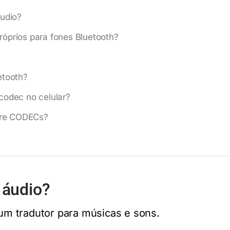
áudio?
óprios para fones Bluetooth?
etooth?
codec no celular?
ntre CODECs?
 áudio?
m tradutor para músicas e sons.