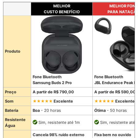
MELHOR
MELHOR FONE
CUSTO BENEFÍCIO
PARA NATAÇÃ
Produto
Fone Bluetooth
Fone Bluetooth
Samsung Buds 2 Pro
JBL Endurance Peak lll
Preço
A partir de R$ 790,00
A partir de R$ 590,00
Som
Excelente
Excelente
Bateria
Boa
- 20 horas
Ótima
- 50 horas
Resistente
Sim, resistente até 1m
Sim, resistente até 
Água
Cancela 98% ruído externo
Fixa bem no ouvido