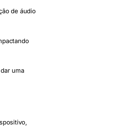
ação de áudio
impactando
a dar uma
spositivo,