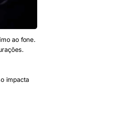
imo ao fone.
urações.
so impacta