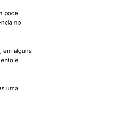
ém pode
ência no
, em alguns
mento e
nas uma