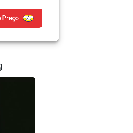
o Preço
g