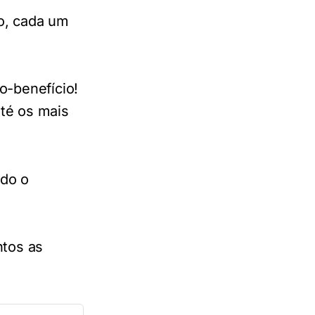
o, cada um
o-benefício!
té os mais
ndo o
ntos as