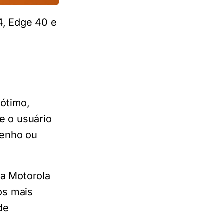
4, Edge 40 e
ótimo,
e o usuário
penho ou
 a Motorola
os mais
de