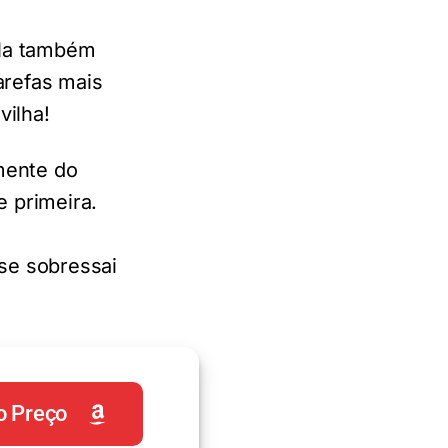
ola também
arefas mais
vilha!
mente do
e primeira.
 se sobressai
o Preço